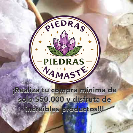
¡Realiza tu compra mínima de
solo $50.000 y disfruta de
increíbles productos!!!