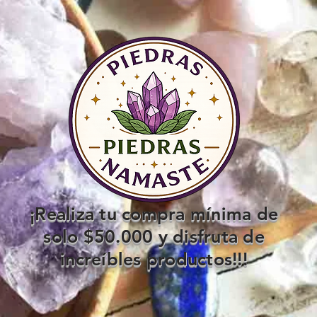
¡Realiza tu compra mínima de
solo $50.000 y disfruta de
increíbles productos!!!