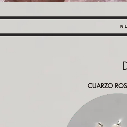
N
CUARZO RO