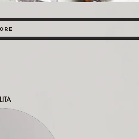
ore
ITA