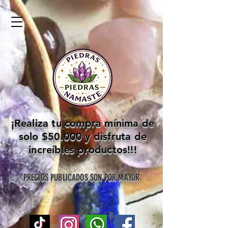
¡Realiza tu compra mínima de
solo $50.000 y disfruta de
increíbles productos!!!
PRECIOS PUBLICADOS SON POR MAYOR